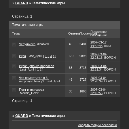
»
GUARD
»
Тематические игры
Страница:
1
Тематические игры
Последнее
Тема
Ответов
Просмотров
сообщение
2007-03-17
Чепушилка
dizabled
49
3401
14:32:48
kaka
2007-03-04
Игра
Last_April
[
1
2
3
4
]
170
9893
22:23:16
BOPOH
Игра: цепочка вопросов
2007-03-04
63
3713
Last_April
[
1
2
]
22:21:34
BOPOH
Что поместится в 3-
2007-03-04
48
3727
литровую банку?
Last_April
22:20:39
BOPOH
Пост в три слова
2007-03-04
35
1666
Morbid_Dezir
22:16:56
BOPOH
Страница:
1
»
GUARD
»
Тематические игры
создать форум бесплатно