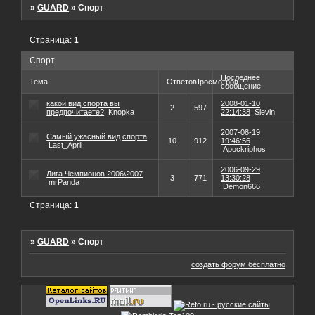
»
GUARD
»
Спорт
Страница:
1
Спорт
Последнее
Тема
Ответов
Просмотров
сообщение
какой вид спорта вы
2008-01-10
2
597
предпочитаете?
Knopka
22:14:38
Slevin
2007-08-19
Самый ужасный вид спорта
10
912
19:46:56
Last_April
Apockriphos
2006-09-29
Лига Чемпионов 2006\2007
3
771
13:30:28
mrPanda
Demon666
Страница:
1
»
GUARD
»
Спорт
создать форум бесплатно