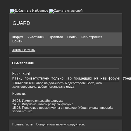
GUARD
Форум
Участники
Правила
Поиск
Регистрация
Войти
Активные темы
Объявление
Новичкам!

Итак, приветствуем только что пришедших на наш форум! Убед
-Объявляется набор на должности модераторов! Всех, кого
заинтересовало, добро пожаловать
сюда
Новости:
24.08. Изменился дизайн форума.
24.08. Видоизменились разделы форума.
15.08. Появились новые пункты в профиле. Убедительная просьба
заполнить их.
Привет, Гость!
Войдите
или
зарегистрируйтесь
.