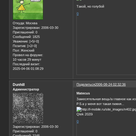
Такой, но голубой
0
Откуда:
Москва
Зарегистрирован
: 2006-03-30
Приглашений:
0
Сообщений:
1825
Уважение:
[+5/-0]
Позитив:
[+2/-0]
Пол:
Женский
Провел на форуме:
10 часов 29 минут
Последний визит:
2025-04-06 01:08:29
Dunhill
Поделиться
2006-08-24 02:32:36
Администратор
Matecus
Замесятельная вещь!а главное как из 
P.S.а у меня вот такая пижня...
Qtek 2020i
0
Зарегистрирован
: 2006-03-30
Приглашений:
0
Сообщений:
2245