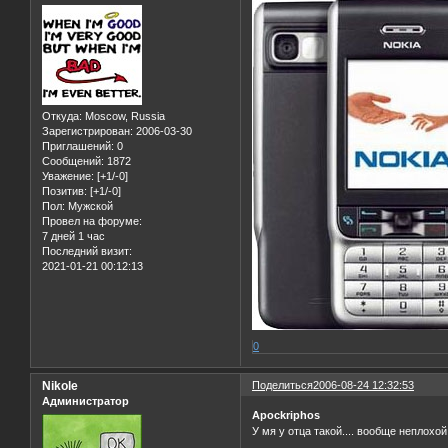
Откуда:
Moscow, Russia
Зарегистрирован
: 2006-03-30
Приглашений:
0
Сообщений:
1872
Уважение:
[+1/-0]
Позитив:
[+1/-0]
Пол:
Мужской
Провел на форуме:
7 дней 1 час
Последний визит:
2021-01-21 00:12:13
0
Nikole
Поделиться
2006-08-24 12:32:53
Администратор
Aрoсkriрhоs
У мя у отца такой.... вообще неплохой,