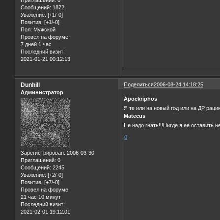
Сообщений:
1872
Уважение:
[+1/-0]
Позитив:
[+1/-0]
Пол:
Мужской
Провел на форуме:
7 дней 1 час
Последний визит:
2021-01-21 00:12:13
Dunhill
Поделиться
2006-08-24 14:18:25
Администратор
Aрoсkriрhоs
Я те или на новый год или на ДР рац
Matecus
Не надо гнать!!!Нигде я ее оставить н
0
Зарегистрирован
: 2006-03-30
Приглашений:
0
Сообщений:
2245
Уважение:
[+2/-0]
Позитив:
[+7/-0]
Провел на форуме:
21 час 10 минут
Последний визит:
2021-02-01 19:12:01