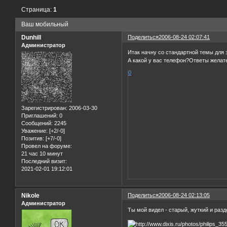
Страница:
1
Ваш мобильный
Dunhill
Поделиться
2006-08-24 02:07:41
Администратор
Итак начну со стандартной темы для э
А какой у вас телефон?Ответы желател
0
Зарегистрирован
: 2006-03-30
Приглашений:
0
Сообщений:
2245
Уважение:
[+2/-0]
Позитив:
[+7/-0]
Провел на форуме:
21 час 10 минут
Последний визит:
2021-02-01 19:12:01
Nikole
Поделиться
2006-08-24 02:13:05
Администратор
Ты мой видел - старый, жуткий и раздо