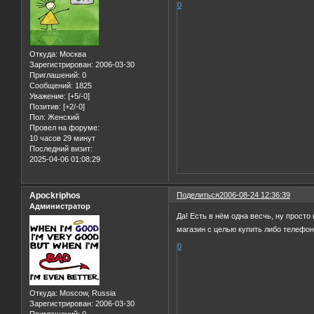
0
Откуда:
Москва
Зарегистрирован
: 2006-03-30
Приглашений:
0
Сообщений:
1825
Уважение:
[+5/-0]
Позитив:
[+2/-0]
Пол:
Женский
Провел на форуме:
10 часов 29 минут
Последний визит:
2025-04-06 01:08:29
Apockriphos
Поделиться
2006-08-24 12:36:39
Администратор
Да! Есть в нём одна весчь, ну прост
магазин с целью купить либо телефон
0
Откуда:
Moscow, Russia
Зарегистрирован
: 2006-03-30
Приглашений:
0