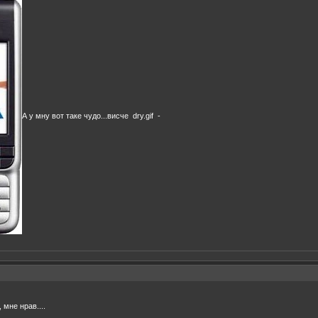
А у мну вот таке чудо...висче dry.gif -
 мне нрав....