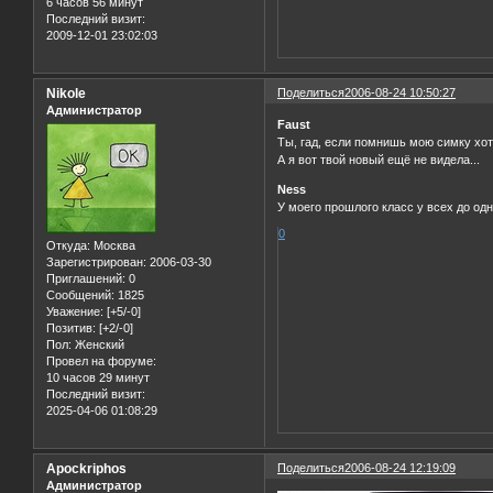
6 часов 56 минут
Последний визит:
2009-12-01 23:02:03
Nikole
Поделиться
2006-08-24 10:50:27
Администратор
Faust
Ты, гад, если помнишь мою симку хоте
А я вот твой новый ещё не видела...
Ness
У моего прошлого класс у всех до од
0
Откуда:
Москва
Зарегистрирован
: 2006-03-30
Приглашений:
0
Сообщений:
1825
Уважение:
[+5/-0]
Позитив:
[+2/-0]
Пол:
Женский
Провел на форуме:
10 часов 29 минут
Последний визит:
2025-04-06 01:08:29
Apockriphos
Поделиться
2006-08-24 12:19:09
Администратор