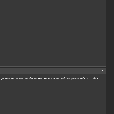
8
м даже и не посмотрел бы на этот телефон, если б там рации небыло. Шёл в