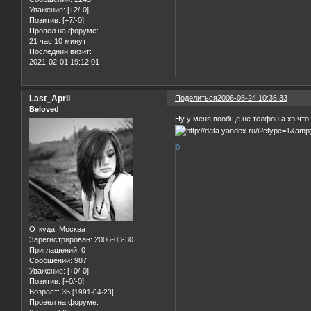
Уважение:
[+2/-0]
Позитив:
[+7/-0]
Провел на форуме:
21 час 10 минут
Последний визит:
2021-02-01 19:12:01
Last_April
Поделиться
2006-08-24 10:36:33
Beloved
Ну у меня вообще не телфон,а хз что.
0
Откуда:
Москва
Зарегистрирован
: 2006-03-30
Приглашений:
0
Сообщений:
987
Уважение:
[+0/-0]
Позитив:
[+0/-0]
Возраст:
35
[1991-04-23]
Провел на форуме: