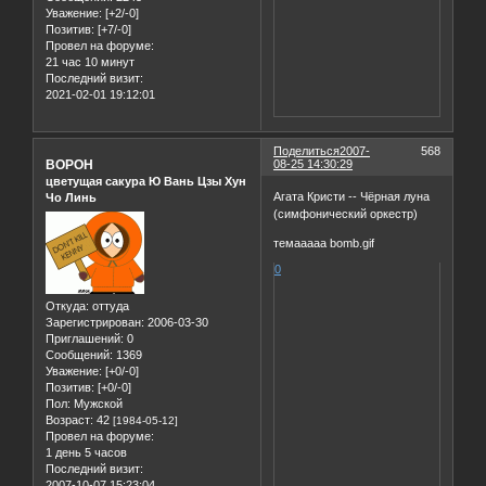
Уважение:
[+2/-0]
Позитив:
[+7/-0]
Провел на форуме:
21 час 10 минут
Последний визит:
2021-02-01 19:12:01
Поделиться
2007-
568
BOPOH
08-25 14:30:29
цветущая сакура Ю Вань Цзы Хун
Агата Кристи -- Чёрная луна
Чо Линь
(симфонический оркестр)
темааааа bomb.gif
0
Откуда:
оттуда
Зарегистрирован
: 2006-03-30
Приглашений:
0
Сообщений:
1369
Уважение:
[+0/-0]
Позитив:
[+0/-0]
Пол:
Мужской
Возраст:
42
[1984-05-12]
Провел на форуме:
1 день 5 часов
Последний визит:
2007-10-07 15:23:04