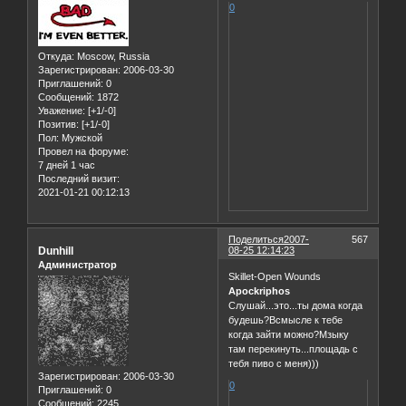
0
Откуда:
Moscow, Russia
Зарегистрирован
: 2006-03-30
Приглашений:
0
Сообщений:
1872
Уважение:
[+1/-0]
Позитив:
[+1/-0]
Пол:
Мужской
Провел на форуме:
7 дней 1 час
Последний визит:
2021-01-21 00:12:13
Поделиться
2007-
567
Dunhill
08-25 12:14:23
Администратор
Skillet-Open Wounds
Apockriphos
Слушай...это...ты дома когда
будешь?Всмысле к тебе
когда зайти можно?Мзыку
там перекинуть...площадь с
тебя пиво с меня)))
Зарегистрирован
: 2006-03-30
0
Приглашений:
0
Сообщений:
2245