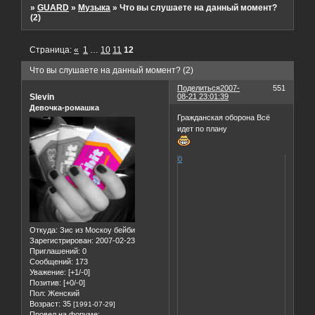
»
GUARD
»
Музыка
»
Что вы слушаете на данный момент?
(2)
Страница:
«
1
…
10
11
12
Что вы слушаете на данный момент? (2)
Поделиться
2007-
551
Slevin
08-21 23:01:39
Девочка-ромашка
Гражданская оборона Всё
идет по плану
0
Откуда:
Зис из Москоу бейби
Зарегистрирован
: 2007-02-23
Приглашений:
0
Сообщений:
173
Уважение:
[+1/-0]
Позитив:
[+0/-0]
Пол:
Женский
Возраст:
35
[1991-07-29]
Провел на форуме: