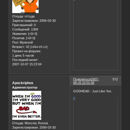
Откуда:
оттуда
Зарегистрирован
: 2006-03-30
Приглашений:
0
Сообщений:
1369
Уважение:
[+0/-0]
Позитив:
[+0/-0]
Пол:
Мужской
Возраст:
42
[1984-05-12]
Провел на форуме:
1 день 5 часов
Последний визит:
2007-10-07 15:23:04
Поделиться
2007-
572
Apockriphos
08-25 22:01:46
Администратор
GODHEAD - Just Like You
0
Откуда:
Moscow, Russia
Зарегистрирован
: 2006-03-30