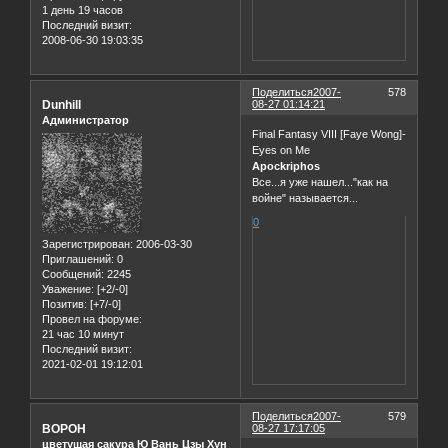
1 день 19 часов
Последний визит:
2008-06-30 19:03:35
Поделиться
2007-
578
Dunhill
08-27 01:14:21
Администратор
Final Fantasy VIII [Faye Wong]-
Eyes on Me
Apockriphos
Все...я уже нашел..."как на
войне" называется...
0
Зарегистрирован
: 2006-03-30
Приглашений:
0
Сообщений:
2245
Уважение:
[+2/-0]
Позитив:
[+7/-0]
Провел на форуме:
21 час 10 минут
Последний визит:
2021-02-01 19:12:01
Поделиться
2007-
579
BOPOH
08-27 17:17:05
цветущая сакура Ю Вань Цзы Хун