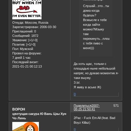
Слушай...это...ты
дома когда
будешь?
Всмысле к тебе
Откуда:
Moscow, Russia
когда зайти
Зарегистрирован
: 2006-03-30
можно?Мзыку
Приглашений:
0
там
Сообщений:
1872
перекинуть...площадь
Уважение:
[+1/-0]
с тебя пиво с
Позитив:
[+1/-0]
меня)))
Пол:
Мужской
Провел на форуме:
7 дней 1 час
Последний визит:
Да хоть щас, тольки с
2021-01-21 00:12:13
площадью ныне небольшой
напряг, но думаю моментик я-
таки выужу.
З.Ы.
Я живу в аське Ж)
0
Поделиться
2007-
571
BOPOH
08-25 21:50:41
цветущая сакура Ю Вань Цзы Хун
2Pac - Fuck Em All (feat. Bad
Чо Линь
Boyz Killaz)
0