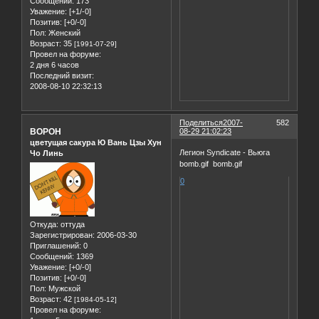
Сообщений:
173
Уважение:
[+1/-0]
Позитив:
[+0/-0]
Пол:
Женский
Возраст:
35
[1991-07-29]
Провел на форуме:
2 дня 6 часов
Последний визит:
2008-08-10 22:32:13
Поделиться
2007-
582
BOPOH
08-29 21:02:23
цветущая сакура Ю Вань Цзы Хун
Легион Syndicate - Вьюга
Чо Линь
bomb.gif bomb.gif
0
Откуда:
оттуда
Зарегистрирован
: 2006-03-30
Приглашений:
0
Сообщений:
1369
Уважение:
[+0/-0]
Позитив:
[+0/-0]
Пол:
Мужской
Возраст:
42
[1984-05-12]
Провел на форуме: