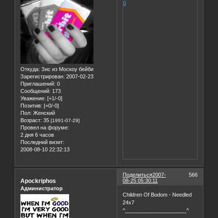
0
Откуда:
Зис из Москоу бейби
Зарегистрирован
: 2007-02-23
Приглашений:
0
Сообщений:
173
Уважение:
[+1/-0]
Позитив:
[+0/-0]
Пол:
Женский
Возраст:
35
[1991-07-29]
Провел на форуме:
2 дня 6 часов
Последний визит:
2008-08-10 22:32:13
Поделиться
2007-
566
Apockriphos
08-25 05:30:11
Администратор
Children Of Bodom - Needled
24x7
^_____________________^