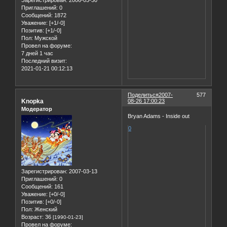
Зарегистрирован
: 2006-03-30
Приглашений:
0
Сообщений:
1872
Уважение:
[+1/-0]
Позитив:
[+1/-0]
Пол:
Мужской
Провел на форуме:
7 дней 1 час
Последний визит:
2021-01-21 00:12:13
Поделиться
2007-
577
Knopka
08-26 17:00:23
Модератор
Bryan Adams - Inside out
0
Зарегистрирован
: 2007-03-13
Приглашений:
0
Сообщений:
161
Уважение:
[+0/-0]
Позитив:
[+0/-0]
Пол:
Женский
Возраст:
36
[1990-01-23]
Провел на форуме: