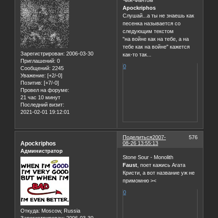
Apockriphos
Слушай...а ты не знаешь как
песенка называется со
следующим текстом
"на войне как на тебе, а на
тебе как на войне" кажется
Зарегистрирован
: 2006-03-30
как-то так...
Приглашений:
0
0
Сообщений:
2245
Уважение:
[+2/-0]
Позитив:
[+7/-0]
Провел на форуме:
21 час 10 минут
Последний визит:
2021-02-01 19:12:01
Поделиться
2007-
576
Apockriphos
08-26 13:55:13
Администратор
Stone Sour - Monolith
Faust
, поет кажись Агата
Кристи, а вот название уж не
примомню ><
0
Откуда:
Moscow, Russia