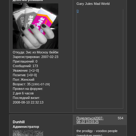
Gary Jules Mad World
0
Откуда:
Зис из Москоу бейби
Зарегистрирован
: 2007-02-23
Приглашений:
0
Сообщений:
173
Уважение:
[+1/-0]
Позитив:
[+0/-0]
Пол:
Женский
Возраст:
35
[1991-07-29]
Провел на форуме:
2 дня 6 часов
Последний визит:
2008-08-10 22:32:13
Поделиться
2007-
554
Dunhill
08-22 13:03:25
Администратор
the prodigy - voodoo people
(pendulum remix)