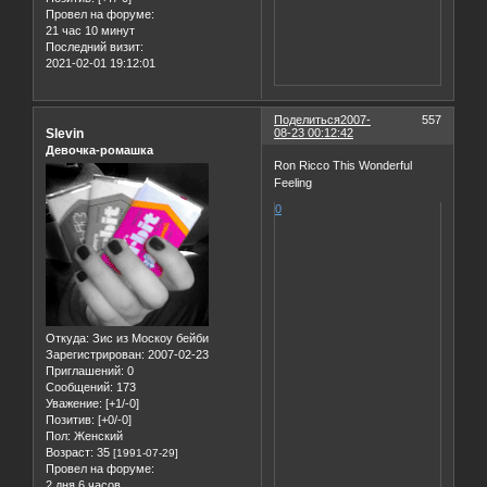
Провел на форуме:
21 час 10 минут
Последний визит:
2021-02-01 19:12:01
Поделиться
2007-
557
Slevin
08-23 00:12:42
Девочка-ромашка
Ron Ricco This Wonderful
Feeling
0
Откуда:
Зис из Москоу бейби
Зарегистрирован
: 2007-02-23
Приглашений:
0
Сообщений:
173
Уважение:
[+1/-0]
Позитив:
[+0/-0]
Пол:
Женский
Возраст:
35
[1991-07-29]
Провел на форуме:
2 дня 6 часов