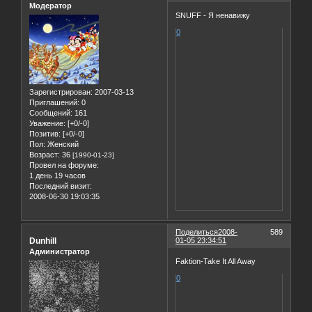
Модератор
SNUFF - Я ненавижу
0
Зарегистрирован
: 2007-03-13
Приглашений:
0
Сообщений:
161
Уважение:
[+0/-0]
Позитив:
[+0/-0]
Пол:
Женский
Возраст:
36
[1990-01-23]
Провел на форуме:
1 день 19 часов
Последний визит:
2008-06-30 19:03:35
Поделиться
2008-
589
Dunhill
01-05 23:34:51
Администратор
Faktion-Take It All Away
0