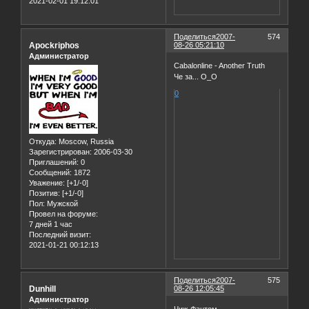
2021-02-01 19:12:01
Поделиться
2007-
574
Apockriphos
08-26 05:21:10
Администратор
Cabalonline - Another Truth
Че за... О_О
0
Откуда:
Moscow, Russia
Зарегистрирован
: 2006-03-30
Приглашений:
0
Сообщений:
1872
Уважение:
[+1/-0]
Позитив:
[+1/-0]
Пол:
Мужской
Провел на форуме:
7 дней 1 час
Последний визит:
2021-01-21 00:12:13
Поделиться
2007-
575
Dunhill
08-26 12:05:45
Администратор
Чиж-Фантом