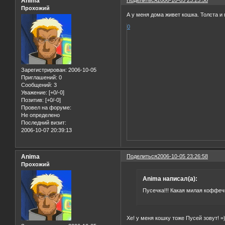
Anima
Прохожий
А у меня дома живет кошка. Толста и 
0
Зарегистрирован
: 2006-10-05
Приглашений:
0
Сообщений:
3
Уважение:
[+0/-0]
Позитив:
[+0/-0]
Провел на форуме:
Не определено
Последний визит:
2006-10-07 20:39:13
Anima
Поделиться
2006-10-05 23:26:58
Прохожий
Anima написал(а):
Пусечка!!! Какая милая коффечк
Хе! у меня кошку тоже Пусей зовут! =)