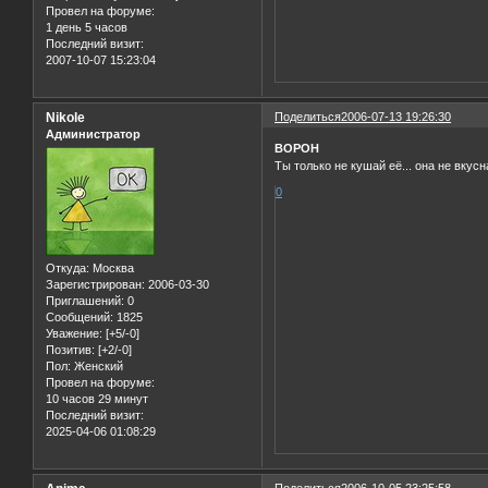
Провел на форуме:
1 день 5 часов
Последний визит:
2007-10-07 15:23:04
Nikole
Поделиться
2006-07-13 19:26:30
Администратор
BOPOH
Ты только не кушай её... она не вкусн
0
Откуда:
Москва
Зарегистрирован
: 2006-03-30
Приглашений:
0
Сообщений:
1825
Уважение:
[+5/-0]
Позитив:
[+2/-0]
Пол:
Женский
Провел на форуме:
10 часов 29 минут
Последний визит:
2025-04-06 01:08:29
Поделиться
2006-10-05 23:25:58