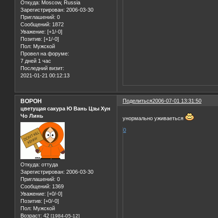
Откуда:
Moscow, Russia
Зарегистрирован
: 2006-03-30
Приглашений:
0
Сообщений:
1872
Уважение:
[+1/-0]
Позитив:
[+1/-0]
Пол:
Мужской
Провел на форуме:
7 дней 1 час
Последний визит:
2021-01-21 00:12:13
BOPOH
Поделиться
2006-07-01 13:31:50
цветущая сакура Ю Вань Цзы Хун
Чо Линь
yнормально уживаеться
0
Откуда:
оттуда
Зарегистрирован
: 2006-03-30
Приглашений:
0
Сообщений:
1369
Уважение:
[+0/-0]
Позитив:
[+0/-0]
Пол:
Мужской
Возраст:
42
[1984-05-12]