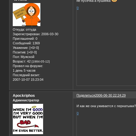
не пусечка а пушинка
0
Откуда:
оттуда
Зарегистрирован
: 2006-03-30
Приглашений:
0
Сообщений:
1369
Уважение:
[+0/-0]
Позитив:
[+0/-0]
Пол:
Мужской
Возраст:
42
[1984-05-12]
Провел на форуме:
1 день 5 часов
Последний визит:
2007-10-07 15:23:04
Apockriphos
Поделиться
2006-06-30 22:24:29
Администратор
И как же она уживается с пернатыми
0