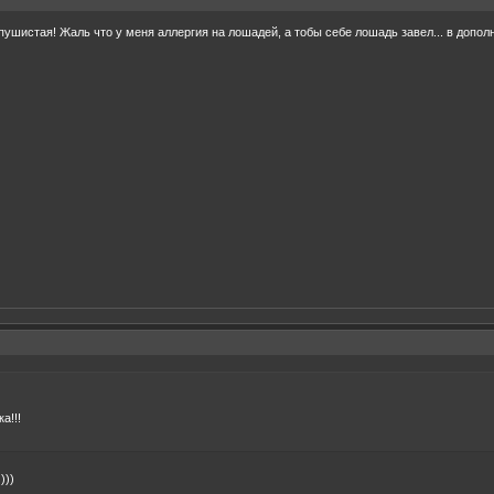
пушистая! Жаль что у меня аллергия на лошадей, а тобы себе лошадь завел... в дополн
а!!!
)))