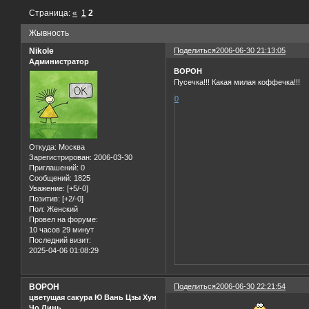
Страница:
«
1
2
Жывность
Nikole
Поделиться
2006-06-30 21:13:05
Администратор
BOPOH
Пусечка!!! Какая милая коффечка!!!
0
Откуда:
Москва
Зарегистрирован
: 2006-03-30
Приглашений:
0
Сообщений:
1825
Уважение:
[+5/-0]
Позитив:
[+2/-0]
Пол:
Женский
Провел на форуме:
10 часов 29 минут
Последний визит:
2025-04-06 01:08:29
BOPOH
Поделиться
2006-06-30 22:21:54
цветущая сакура Ю Вань Цзы Хун
Чо Линь