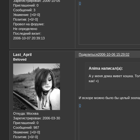
Зарегистрирован
: 2006-10-05
0
Приглашений:
0
Сообщений:
3
Уважение:
[+0/-0]
Позитив:
[+0/-0]
Провел на форуме:
Не определено
Последний визит:
2006-10-07 20:39:13
Last_April
Поделиться
2006-10-06 15:29:02
Beloved
Anima написал(а):
А у меня дома живет кошка. Тол
как! =)
И вскоре можно было бы целый зоопар
0
Откуда:
Москва
Зарегистрирован
: 2006-03-30
Приглашений:
0
Сообщений:
987
Уважение:
[+0/-0]
Позитив:
[+0/-0]