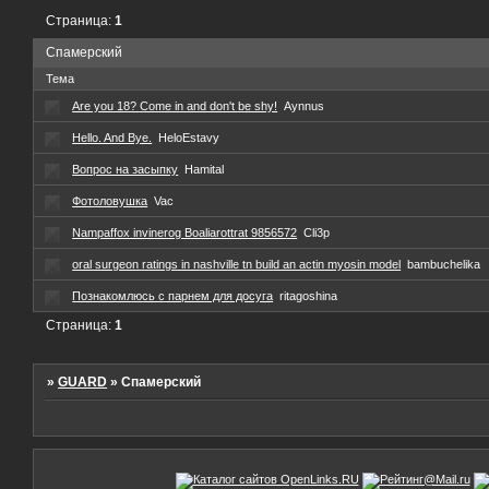
Страница:
1
Спамерский
Тема
Are you 18? Come in and don't be shy!
Aynnus
Hello. And Bye.
HeloEstavy
Вопрос на засыпку
Hamital
Фотоловушка
Vac
Nampaffox invinerog Boaliarottrat 9856572
Cli3p
oral surgeon ratings in nashville tn build an actin myosin model
bambuchelika
Познакомлюсь с парнем для досуга
ritagoshina
Страница:
1
»
GUARD
»
Спамерский