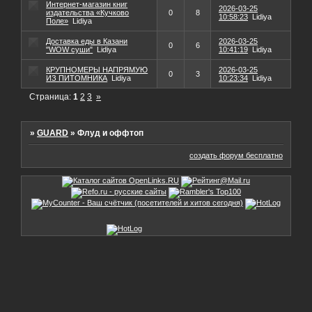
Интернет-магазин книг
2026-03-25
издательства «Кучково
0
8
10:58:23
Lidiya
Поле»
Lidiya
Доставка еды в Казани
2026-03-25
0
6
"WOW суши"
Lidiya
10:41:19
Lidiya
КРУПНОМЕРЫ НАПРЯМУЮ
2026-03-25
0
3
ИЗ ПИТОМНИКА
Lidiya
10:23:34
Lidiya
Страница:
1
2
3
»
»
GUARD
»
Флуд и оффтоп
создать форум бесплатно