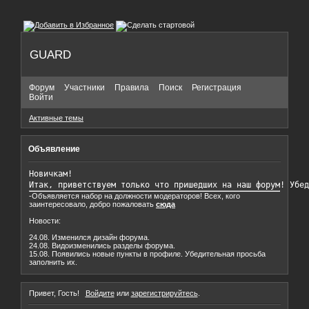
GUARD
Форум
Участники
Правила
Поиск
Регистрация
Войти
Активные темы
Объявление
Новичкам!

Итак, приветствуем только что пришедших на наш форум! Убед
-Объявляется набор на должности модераторов! Всех, кого
заинтересовало, добро пожаловать
сюда
Новости:
24.08. Изменился дизайн форума.
24.08. Видоизменились разделы форума.
15.08. Появились новые пункты в профиле. Убедительная просьба
заполнить их.
Привет, Гость!
Войдите
или
зарегистрируйтесь
.