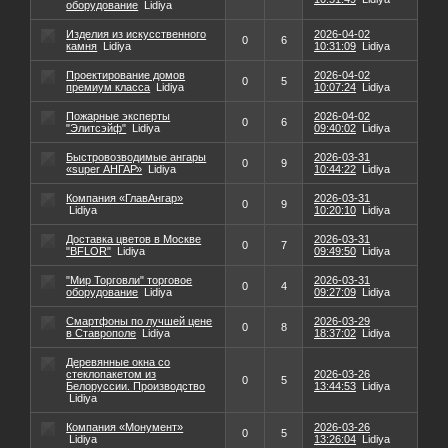
оборудование
Lidiya
Изделия из искусственного
2026-04-02
0
6
камня
Lidiya
10:31:09
Lidiya
Проектирование домов
2026-04-02
0
5
премиум класса
Lidiya
10:07:24
Lidiya
Пожарные эксперты
2026-04-02
0
6
"Элитсэйф"
Lidiya
09:40:02
Lidiya
Быстровозводимые ангары
2026-03-31
0
9
«super АНГАР»
Lidiya
10:44:22
Lidiya
Компания «ГлавАнгар»
2026-03-31
0
9
Lidiya
10:20:10
Lidiya
Доставка цветов в Москве
2026-03-31
0
7
"BFLOR"
Lidiya
09:49:50
Lidiya
"Мир Торговли" торговое
2026-03-31
0
4
оборудование
Lidiya
09:27:09
Lidiya
Смартфоны по лучшей цене
2026-03-29
0
8
в Ставрополе
Lidiya
18:37:02
Lidiya
Деревянные окна со
стеклопакетом из
2026-03-26
0
5
Белоруссии. Производство
13:44:53
Lidiya
Lidiya
Компания «Монумент»
2026-03-26
0
5
Lidiya
13:26:04
Lidiya