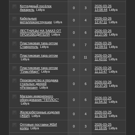
Коттеджный посёлок
2026-03-26
0
3
Акварель
Lidiya
13:08:44
Lidiya
Кабельные
2026-03-26
0
4
металлоконструкции
Lidiya
12:47:11
Lidiya
ЛЕСТНИЦЫ НА ЗАКАЗ ОТ
2026-03-26
0
6
ПРОИЗВОДИТЕЛЯ
Lidiya
12:27:06
Lidiya
Пластиковая тара оптом
2026-03-26
0
7
Ставрополь
Lidiya
12:09:51
Lidiya
Пластиковая тара оптом
2026-03-26
0
11
Lidiya
11:43:02
Lidiya
Пластиковая тара оптом
2026-03-26
0
4
"ПластМарт"
Lidiya
11:13:47
Lidiya
Производство и продажа
2026-03-26
стальных дверей
0
6
10:37:25
Lidiya
«Ретвизан»
Lidiya
Магазин инженерного
2026-03-25
оборудования "ТЕПЛОС"
0
6
11:54:32
Lidiya
Lidiya
Железобетонные изделия
2026-03-25
0
4
(ЖБИ)
Lidiya
11:32:53
Lidiya
Оптовые поставки ЖБИ
2026-03-25
0
3
колец
Lidiya
11:16:05
Lidiya