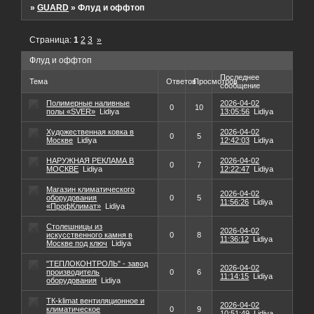
»
GUARD
»
Флуд и оффтоп
Страница:
1
2
3
»
Флуд и оффтоп
Последнее
Тема
Ответов
Просмотров
сообщение
Полимерные наливные
2026-04-02
0
10
полы «SVER»
Lidiya
13:05:56
Lidiya
Художественная ковка в
2026-04-02
0
5
Москве
Lidiya
12:42:03
Lidiya
НАРУЖНАЯ РЕКЛАМА В
2026-04-02
0
7
МОСКВЕ
Lidiya
12:22:47
Lidiya
Магазин климатического
2026-04-02
оборудования
0
5
11:56:26
Lidiya
«ПрофКлимат»
Lidiya
Столешницы из
2026-04-02
искусственного камня в
0
8
11:36:12
Lidiya
Москве под ключ
Lidiya
"ТЕПЛОКОНТРОЛЬ" - завод
2026-04-02
производитель
0
6
11:14:15
Lidiya
оборудования
Lidiya
ТК-klimat вентиляционное и
2026-04-02
климатическое
0
9
10:51:49
Lidiya