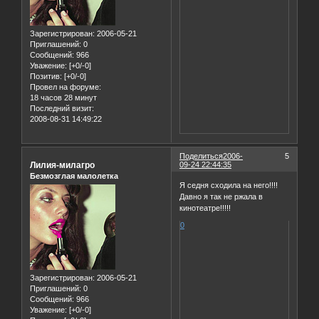
Зарегистрирован
: 2006-05-21
Приглашений:
0
Сообщений:
966
Уважение:
[+0/-0]
Позитив:
[+0/-0]
Провел на форуме:
18 часов 28 минут
Последний визит:
2008-08-31 14:49:22
Поделиться
2006-
5
Лилия-милагро
09-24 22:44:35
Безмозглая малолетка
Я седня сходила на него!!!!
Давно я так не ржала в
кинотеатре!!!!!
0
Зарегистрирован
: 2006-05-21
Приглашений:
0
Сообщений:
966
Уважение:
[+0/-0]