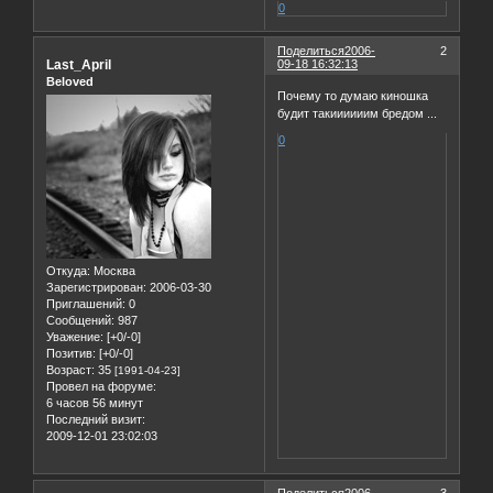
0
Поделиться
2006-
2
Last_April
09-18 16:32:13
Beloved
Почему то думаю киношка
будит такиииииим бредом ...
0
Откуда:
Москва
Зарегистрирован
: 2006-03-30
Приглашений:
0
Сообщений:
987
Уважение:
[+0/-0]
Позитив:
[+0/-0]
Возраст:
35
[1991-04-23]
Провел на форуме:
6 часов 56 минут
Последний визит:
2009-12-01 23:02:03