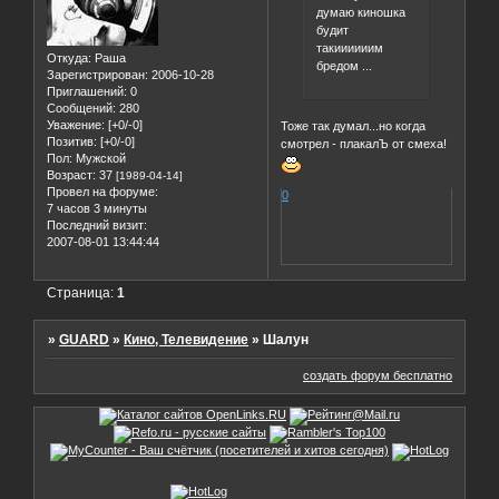
думаю киношка
будит
такиииииим
Откуда:
Раша
бредом ...
Зарегистрирован
: 2006-10-28
Приглашений:
0
Сообщений:
280
Уважение:
[+0/-0]
Тоже так думал...но когда
Позитив:
[+0/-0]
смотрел - плакалЪ от смеха!
Пол:
Мужской
Возраст:
37
[1989-04-14]
Провел на форуме:
0
7 часов 3 минуты
Последний визит:
2007-08-01 13:44:44
Страница:
1
»
GUARD
»
Кино, Телевидение
»
Шалун
создать форум бесплатно