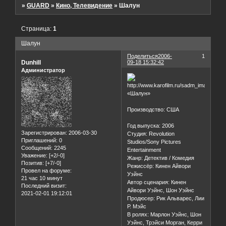
»
GUARD
»
Кино, Телевидение
»
Шалун
Страница:
1
Шалун
Поделиться
2006-
1
Dunhill
09-18 15:32:42
Администратор
«Шалун»
Производство: США
Год выпуска: 2006
Зарегистрирован
: 2006-03-30
Студия: Revolution
Приглашений:
0
Studios/Sony Pictures
Сообщений:
2245
Entertainment
Уважение:
[+2/-0]
Жанр: Детектив / Комедия
Позитив:
[+7/-0]
Режиссёр: Кинен Айвори
Провел на форуме:
Уэйнс
21 час 10 минут
Автор сценария: Кинен
Последний визит:
Айвори Уэйнс, Шон Уэйнс
2021-02-01 19:12:01
Продюсер: Рик Альварес, Лии
Р. Мэйс
В ролях: Марлон Уэйнс, Шон
Уэйнс, Трэйси Морган, Керри