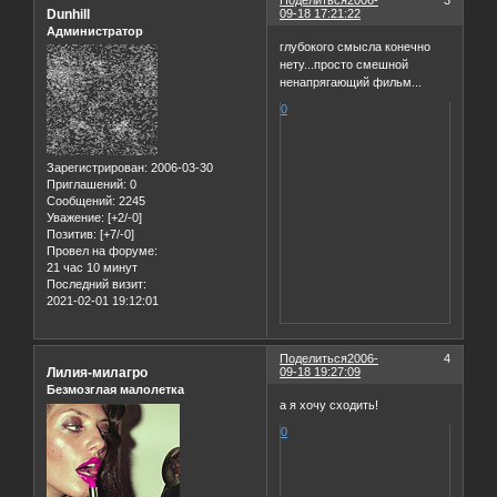
Поделиться
2006-
3
Dunhill
09-18 17:21:22
Администратор
глубокого смысла конечно
нету...просто смешной
ненапрягающий фильм...
0
Зарегистрирован
: 2006-03-30
Приглашений:
0
Сообщений:
2245
Уважение:
[+2/-0]
Позитив:
[+7/-0]
Провел на форуме:
21 час 10 минут
Последний визит:
2021-02-01 19:12:01
Поделиться
2006-
4
Лилия-милагро
09-18 19:27:09
Безмозглая малолетка
а я хочу сходить!
0