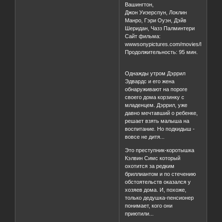
Вашингтон,
Джон Уизерспун, Локлин
Манро, Гэри Оуэн, Дэйв
Шеридан, Чазз Палминтери
Сайт фильма:
wwwsonypictures.com/movies/littleman
Продолжительность: 95 мин.
Однажды утром Дэррил
Эдвардс и его жена
обнаруживают на пороге
своего дома корзинку с
младенцем. Дэррил, уже
давно мечтавший о ребенке,
решает взять малыша на
воспитание. Но подкидыш -
вовсе не дитя...
Это преступник-коротышка
Кэлвин Симс который
охотится за редким
бриллиантом и по стечению
обстоятельств оказался у
хозяев дома. И, похоже,
только дедушка-пенсионер
понимает, кого они
приютили...