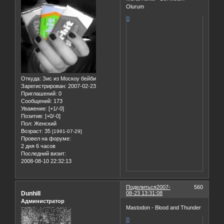
Olurum
0
Откуда:
Зис из Москоу бейби
Зарегистрирован
: 2007-02-23
Приглашений:
0
Сообщений:
173
Уважение:
[+1/-0]
Позитив:
[+0/-0]
Пол:
Женский
Возраст:
35
[1991-07-29]
Провел на форуме:
2 дня 6 часов
Последний визит:
2008-08-10 22:32:13
Поделиться
2007-
560
Dunhill
08-23 13:31:08
Администратор
Mastodon - Blood and Thunder
0