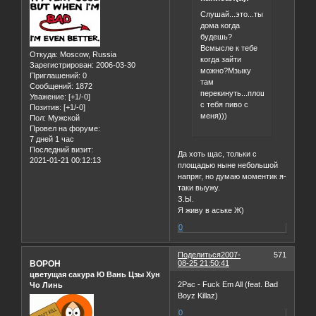
Слушай...это...ты
дома когда
будешь?
Всмысле к тебе
Откуда:
Moscow, Russia
когда зайти
Зарегистрирован
: 2006-03-30
можно?Мзыку
Приглашений:
0
там
Сообщений:
1872
перекинуть...площадь
Уважение:
[+1/-0]
с тебя пиво с
Позитив:
[+1/-0]
меня)))
Пол:
Мужской
Провел на форуме:
7 дней 1 час
Последний визит:
Да хоть щас, тольки с
2021-01-21 00:12:13
площадью ныне небольшой
напряг, но думаю моментик я-
таки выужу.
З.Ы.
Я живу в аське Ж)
0
Поделиться
2007-
571
BOPOH
08-25 21:50:41
цветущая сакура Ю Вань Цзы Хун
2Pac - Fuck Em All (feat. Bad
Чо Линь
Boyz Killaz)
0