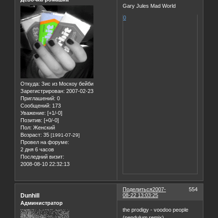
Gary Jules Mad World
0
Откуда:
Зис из Москоу бейби
Зарегистрирован
: 2007-02-23
Приглашений:
0
Сообщений:
173
Уважение:
[+1/-0]
Позитив:
[+0/-0]
Пол:
Женский
Возраст:
35
[1991-07-29]
Провел на форуме:
2 дня 6 часов
Последний визит:
2008-08-10 22:32:13
Поделиться
2007-
554
Dunhill
08-22 13:03:25
Администратор
the prodigy - voodoo people
(pendulum remix)