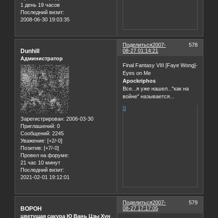
1 день 19 часов
Последний визит:
2008-06-30 19:03:35
Поделиться
2007-
578
Dunhill
08-27 01:14:21
Администратор
Final Fantasy VIII [Faye Wong]-
Eyes on Me
Apockriphos
Все...я уже нашел..."как на
войне" называется...
0
Зарегистрирован
: 2006-03-30
Приглашений:
0
Сообщений:
2245
Уважение:
[+2/-0]
Позитив:
[+7/-0]
Провел на форуме:
21 час 10 минут
Последний визит:
2021-02-01 19:12:01
Поделиться
2007-
579
BOPOH
08-27 17:17:05
цветущая сакура Ю Вань Цзы Хун