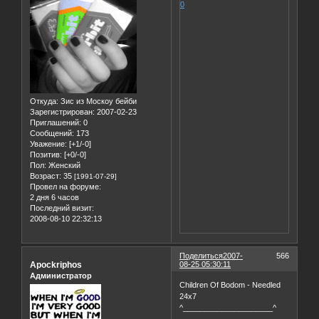
0
Откуда:
Зис из Москоу бейби
Зарегистрирован
: 2007-02-23
Приглашений:
0
Сообщений:
173
Уважение:
[+1/-0]
Позитив:
[+0/-0]
Пол:
Женский
Возраст:
35
[1991-07-29]
Провел на форуме:
2 дня 6 часов
Последний визит:
2008-08-10 22:32:13
Поделиться
2007-
566
Apockriphos
08-25 05:30:11
Администратор
Children Of Bodom - Needled
24x7
^_____________________^