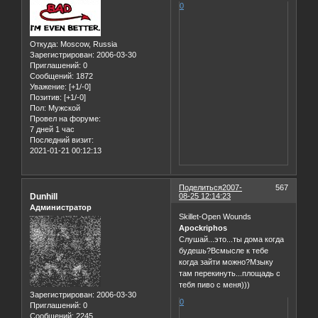
0
Откуда:
Moscow, Russia
Зарегистрирован
: 2006-03-30
Приглашений:
0
Сообщений:
1872
Уважение:
[+1/-0]
Позитив:
[+1/-0]
Пол:
Мужской
Провел на форуме:
7 дней 1 час
Последний визит:
2021-01-21 00:12:13
Поделиться
2007-
567
Dunhill
08-25 12:14:23
Администратор
Skillet-Open Wounds
Apockriphos
Слушай...это...ты дома когда
будешь?Всмысле к тебе
когда зайти можно?Мзыку
там перекинуть...площадь с
тебя пиво с меня)))
Зарегистрирован
: 2006-03-30
0
Приглашений:
0
Сообщений:
2245