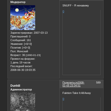
Модератор
SNUFF - Я ненавижу
0
Зарегистрирован
: 2007-03-13
Приглашений:
0
Сообщений:
161
Уважение:
[+0/-0]
Позитив:
[+0/-0]
Пол:
Женский
Возраст:
36
[1990-01-23]
Провел на форуме:
1 день 19 часов
Последний визит:
2008-06-30 19:03:35
Поделиться
2008-
589
Dunhill
01-05 23:34:51
Администратор
Faktion-Take It All Away
0