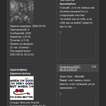
Apockriphos
Слушай...а ты не знаешь как
песенка называется со
следующим текстом
"на войне как на тебе, а на
тебе как на войне" кажется
Зарегистрирован
: 2006-03-30
как-то так...
Приглашений:
0
0
Сообщений:
2245
Уважение:
[+2/-0]
Позитив:
[+7/-0]
Провел на форуме:
21 час 10 минут
Последний визит:
2021-02-01 19:12:01
Поделиться
2007-
576
Apockriphos
08-26 13:55:13
Администратор
Stone Sour - Monolith
Faust
, поет кажись Агата
Кристи, а вот название уж не
примомню ><
0
Откуда:
Moscow, Russia