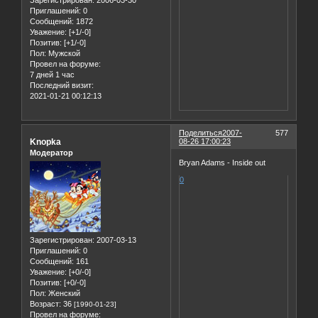
Зарегистрирован
: 2006-03-30
Приглашений:
0
Сообщений:
1872
Уважение:
[+1/-0]
Позитив:
[+1/-0]
Пол:
Мужской
Провел на форуме:
7 дней 1 час
Последний визит:
2021-01-21 00:12:13
Поделиться
2007-
577
Knopka
08-26 17:00:23
Модератор
Bryan Adams - Inside out
0
Зарегистрирован
: 2007-03-13
Приглашений:
0
Сообщений:
161
Уважение:
[+0/-0]
Позитив:
[+0/-0]
Пол:
Женский
Возраст:
36
[1990-01-23]
Провел на форуме: