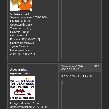
Откуда:
оттуда
Зарегистрирован
: 2006-03-30
Приглашений:
0
Сообщений:
1369
Уважение:
[+0/-0]
Позитив:
[+0/-0]
Пол:
Мужской
Возраст:
42
[1984-05-12]
Провел на форуме:
1 день 5 часов
Последний визит:
2007-10-07 15:23:04
Поделиться
2007-
572
Apockriphos
08-25 22:01:46
Администратор
GODHEAD - Just Like You
0
Откуда:
Moscow, Russia
Зарегистрирован
: 2006-03-30