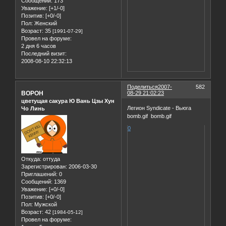
Сообщений:
173
Уважение:
[+1/-0]
Позитив:
[+0/-0]
Пол:
Женский
Возраст:
35
[1991-07-29]
Провел на форуме:
2 дня 6 часов
Последний визит:
2008-08-10 22:32:13
Поделиться
2007-
582
BOPOH
08-29 21:02:23
цветущая сакура Ю Вань Цзы Хун
Легион Syndicate - Вьюга
Чо Линь
bomb.gif bomb.gif
0
Откуда:
оттуда
Зарегистрирован
: 2006-03-30
Приглашений:
0
Сообщений:
1369
Уважение:
[+0/-0]
Позитив:
[+0/-0]
Пол:
Мужской
Возраст:
42
[1984-05-12]
Провел на форуме: