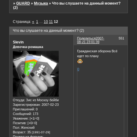
»
GUARD
»
Музыка
»
Что вы слушаете на данный момент?
(2)
Страница:
«
1
…
10
11
12
Что вы слушаете на данный момент? (2)
Поделиться
2007-
551
Slevin
08-21 23:01:39
Девочка-ромашка
Гражданская оборона Всё
идет по плану
0
Откуда:
Зис из Москоу бейби
Зарегистрирован
: 2007-02-23
Приглашений:
0
Сообщений:
173
Уважение:
[+1/-0]
Позитив:
[+0/-0]
Пол:
Женский
Возраст:
35
[1991-07-29]
Провел на форуме: