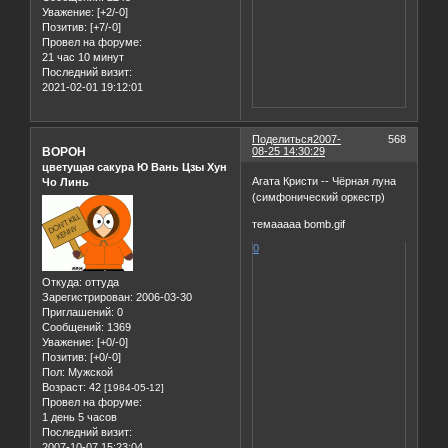
Уважение:
[+2/-0]
Позитив:
[+7/-0]
Провел на форуме:
21 час 10 минут
Последний визит:
2021-02-01 19:12:01
Поделиться
2007-
568
BOPOH
08-25 14:30:29
цветущая сакура Ю Вань Цзы Хун
Агата Кристи -- Чёрная луна
Чо Линь
(симфонический оркестр)
темааааа bomb.gif
0
Откуда:
оттуда
Зарегистрирован
: 2006-03-30
Приглашений:
0
Сообщений:
1369
Уважение:
[+0/-0]
Позитив:
[+0/-0]
Пол:
Мужской
Возраст:
42
[1984-05-12]
Провел на форуме:
1 день 5 часов
Последний визит:
2007-10-07 15:23:04