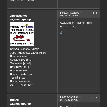
2021-02-01 19:12:01
Поделиться
2007-
574
Apockriphos
08-26 05:21:10
Администратор
Cabalonline - Another Truth
Че за... О_О
0
Откуда:
Moscow, Russia
Зарегистрирован
: 2006-03-30
Приглашений:
0
Сообщений:
1872
Уважение:
[+1/-0]
Позитив:
[+1/-0]
Пол:
Мужской
Провел на форуме:
7 дней 1 час
Последний визит:
2021-01-21 00:12:13
Поделиться
2007-
575
Dunhill
08-26 12:05:45
Администратор
Чиж-Фантом