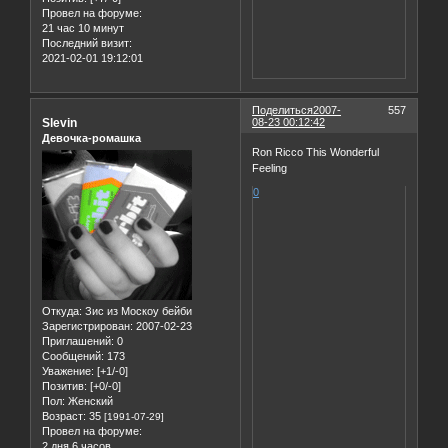
Провел на форуме:
21 час 10 минут
Последний визит:
2021-02-01 19:12:01
Поделиться
2007-
557
Slevin
08-23 00:12:42
Девочка-ромашка
Ron Ricco This Wonderful
Feeling
0
Откуда:
Зис из Москоу бейби
Зарегистрирован
: 2007-02-23
Приглашений:
0
Сообщений:
173
Уважение:
[+1/-0]
Позитив:
[+0/-0]
Пол:
Женский
Возраст:
35
[1991-07-29]
Провел на форуме:
2 дня 6 часов