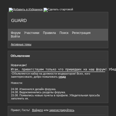
GUARD
Форум
Участники
Правила
Поиск
Регистрация
Войти
Активные темы
Объявление
Новичкам!

Итак, приветствуем только что пришедших на наш форум! Убед
-Объявляется набор на должности модераторов! Всех, кого
заинтересовало, добро пожаловать
сюда
Новости:
24.08. Изменился дизайн форума.
24.08. Видоизменились разделы форума.
15.08. Появились новые пункты в профиле. Убедительная просьба
заполнить их.
Привет, Гость!
Войдите
или
зарегистрируйтесь
.