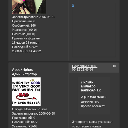
0
Зарегистрирован
: 2006-05-21
Приглашений:
0
Сообщений:
966
Уважение:
[+0/-0]
Позитив:
[+0/-0]
Провел на форуме:
18 часов 28 минут
Последний визит:
2008-08-31 14:49:22
Поделиться
2007-
10
Apockriphos
03-12 21:48:54
Администратор
Лилия-
милагро
написал(а):
А рнб мальчики и
девочки его
просто обожают!
Откуда:
Moscow, Russia
Зарегистрирован
: 2006-03-30
Приглашений:
0
Это просто каста уже какая-
Сообщений:
1872
то по твоим словам
Уважение:
[+1/-0]