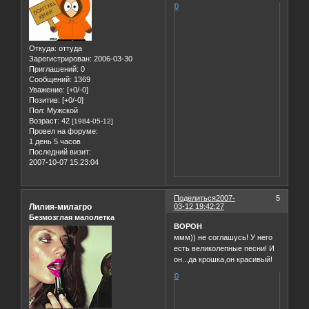
0
Откуда:
оттуда
Зарегистрирован
: 2006-03-30
Приглашений:
0
Сообщений:
1369
Уважение:
[+0/-0]
Позитив:
[+0/-0]
Пол:
Мужской
Возраст:
42
[1984-05-12]
Провел на форуме:
1 день 5 часов
Последний визит:
2007-10-07 15:23:04
Поделиться
2007-
5
Лилия-милагро
03-12 19:42:27
Безмозглая малолетка
BOPOH
ммм)) не соглашусь! У него
есть великолепные песни! И
он...да крошка,он красивый!
0