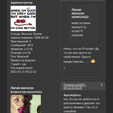
Администратор
Лилия-
милагро
написал(а):
ммм) остришь
малыш? ну
остри! Я
Откуда:
Moscow, Russia
оценила!
Зарегистрирован
: 2006-03-30
Приглашений:
0
Сообщений:
1872
Нееет, что ты! Я острю? Да
Уважение:
[+1/-0]
Позитив:
[+1/-0]
это же мне просто не
Пол:
Мужской
свойственно. Просто
Провел на форуме:
предостерегаю.........
7 дней 1 час
0
Последний визит:
2021-01-21 00:12:13
Поделиться
2007-
9
Лилия-милагро
03-12 21:21:25
Безмозглая малолетка
Apockriphos
хех.Это вы не любите его.А
рнб мальчики и девочки его
просто обожают! Так что я
спокойна!