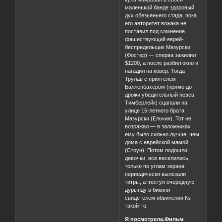
маленькой банде здоровый
дух обезьяньего стада, пока
его авторитет вожака не
поставил под сомнение
фашиствующий еврей-
беспредельщик Мазурски
(Фостер) — сперва зажилил
$1200, а после разбил окно и
нагадил на ковер. Тогда
Трулав с приятелем
Балленбахером (прямо до
дрожи убедительный певец
Тимберлейк) сцапали на
улице 15-летнего брата
Мазурски (Ельчин). Тот не
возражал — в заложниках
ему было сильно лучше, чем
дома с еврейской мамой
(Стоун). Потом подошли
девочки, все веселились,
только по углам экрана
периодически вылезали
титры, аттестуя очередную
дурынду в бикини
свидетелем обвинения №
такой-то.
Я посмотрела.Фильм