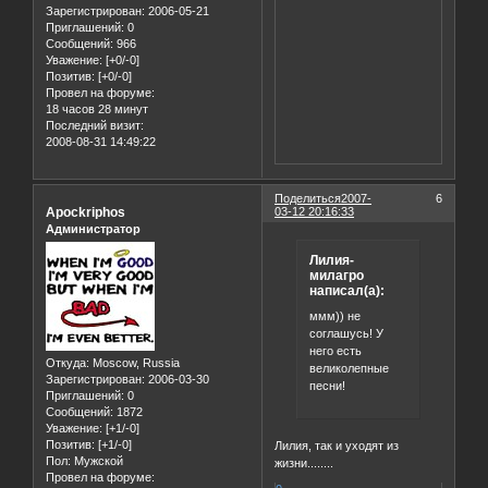
Зарегистрирован
: 2006-05-21
Приглашений:
0
Сообщений:
966
Уважение:
[+0/-0]
Позитив:
[+0/-0]
Провел на форуме:
18 часов 28 минут
Последний визит:
2008-08-31 14:49:22
Поделиться
2007-
6
Apockriphos
03-12 20:16:33
Администратор
Лилия-
милагро
написал(а):
ммм)) не
соглашусь! У
него есть
Откуда:
Moscow, Russia
великолепные
Зарегистрирован
: 2006-03-30
песни!
Приглашений:
0
Сообщений:
1872
Уважение:
[+1/-0]
Позитив:
[+1/-0]
Лилия, так и уходят из
Пол:
Мужской
жизни........
Провел на форуме: