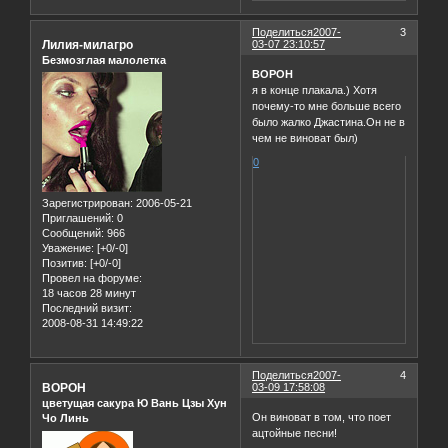
Поделиться
2007-
3
Лилия-милагро
03-07 23:10:57
Безмозглая малолетка
BOPOH
я в конце плакала.) Хотя
почему-то мне больше всего
было жалко Джастина.Он не в
чем не виноват был)
0
Зарегистрирован
: 2006-05-21
Приглашений:
0
Сообщений:
966
Уважение:
[+0/-0]
Позитив:
[+0/-0]
Провел на форуме:
18 часов 28 минут
Последний визит:
2008-08-31 14:49:22
Поделиться
2007-
4
BOPOH
03-09 17:58:08
цветущая сакура Ю Вань Цзы Хун
Он виноват в том, что поет
Чо Линь
ацтойные песни!