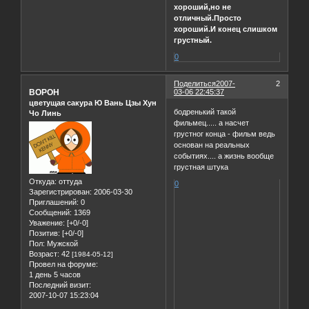
хороший,но не
отличный.Просто
хороший.И конец слишком
грустный.
0
Поделиться
2007-
2
BOPOH
03-06 22:45:37
цветущая сакура Ю Вань Цзы Хун
бодренький такой
Чо Линь
фильмец..... а насчет
грустног конца - фильм ведь
основан на реальных
событиях.... а жизнь вообще
грустная штука
Откуда:
оттуда
0
Зарегистрирован
: 2006-03-30
Приглашений:
0
Сообщений:
1369
Уважение:
[+0/-0]
Позитив:
[+0/-0]
Пол:
Мужской
Возраст:
42
[1984-05-12]
Провел на форуме:
1 день 5 часов
Последний визит:
2007-10-07 15:23:04