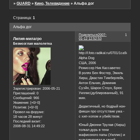
»
GUARD
»
Кино, Телевидение
»
Альфа дог
Страница:
1
Альфа дог
Поделиться
2007-
1
Лилия-милагро
01-12 12:52:53
Безмозглая малолетка
Alpha Dog
США, 2006
Режиссер Ник Кассаветес
В ролях Бен Фостер, Эмиль
Хирш, Джастин Тимберлейк,
Антон Ельчин, Доминик
Суэйн, Шарон Стоун, Брюс
Зарегистрирован
: 2006-05-21
Уиллис(дублированный), 91
Приглашений:
0
Сообщений:
966
мин.
Уважение:
[+0/-0]
Дидактичный, но бодрый нон-
Позитив:
[+0/-0]
фикшн про отсутствие ума -
Провел на форуме:
с хип-хопом и убийством.
18 часов 28 минут
Последний визит:
Юный Джонни Трулав (Хирш)
2008-08-31 14:49:22
толкал дурь в тени
мафиозного папы (Уиллис) и
культивировал в своей