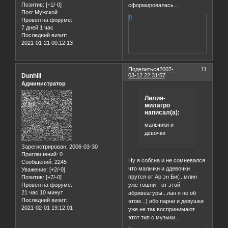
Позитив:
[+1/-0]
сформировалась...
Пол:
Мужской
0
Провел на форуме:
7 дней 1 час
Последний визит:
2021-01-21 00:12:13
Поделиться
2007-
11
Dunhill
03-12 22:31:57
Администратор
Лилия-
милагро
написал(а):
мальчики и
девочки
Зарегистрирован
: 2006-03-30
Приглашений:
0
Ну я собсна и не сомневался
Сообщений:
2245
что мальчки и ддевочки
Уважение:
[+2/-0]
прутся от Ар эн Би(...млин
Позитив:
[+7/-0]
Провел на форуме:
уже тошнит от этой
21 час 10 минут
абривеатуры...лан я не об
Последний визит:
этом...) ибо парни и девушки
2021-02-01 19:12:01
уже не так воспринимают
этот тип с музыки...