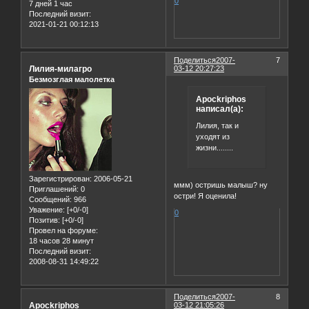
0
7 дней 1 час
Последний визит:
2021-01-21 00:12:13
Поделиться
2007-
7
Лилия-милагро
03-12 20:27:23
Безмозглая малолетка
Apockriphos
написал(а):
Лилия, так и
уходят из
жизни........
Зарегистрирован
: 2006-05-21
ммм) остришь малыш? ну
Приглашений:
0
остри! Я оценила!
Сообщений:
966
Уважение:
[+0/-0]
0
Позитив:
[+0/-0]
Провел на форуме:
18 часов 28 минут
Последний визит:
2008-08-31 14:49:22
Поделиться
2007-
8
Apockriphos
03-12 21:05:26