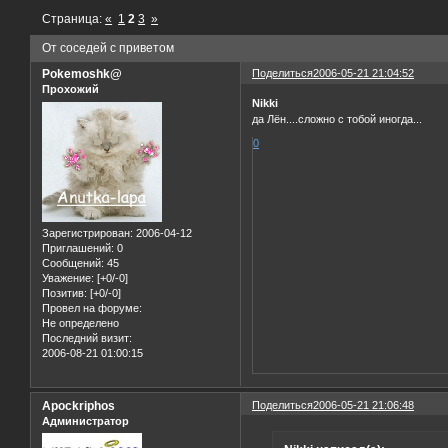
Страница:
«
1
2
3
»
От соседей с приветом
Pokemoshk@
Поделиться
2006-05-21 21:04:52
Прохожий
Nikki
да Лён....сложно с тобой иногда...
0
Зарегистрирован
: 2006-04-12
Приглашений:
0
Сообщений:
45
Уважение:
[+0/-0]
Позитив:
[+0/-0]
Провел на форуме:
Не определено
Последний визит:
2006-08-21 01:00:15
Apockriphos
Поделиться
2006-05-21 21:06:48
Администратор