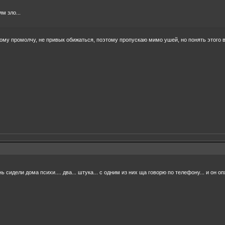
м зло...
тому промолчу, не привык обижаться, поэтому пропускаю мимо ушей, но понять этого в
день сидели дома психи.... два... штука... с одним из них ща говорю по телефону... 