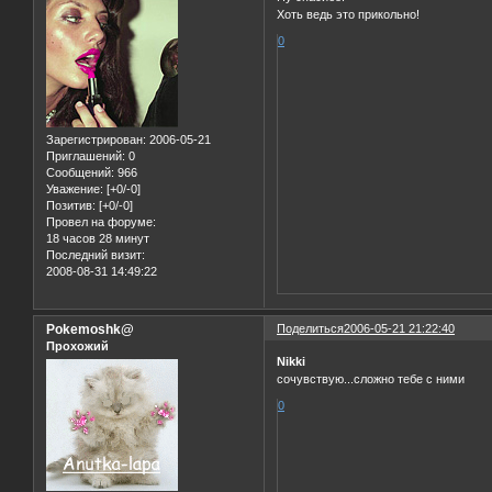
Хоть ведь это прикольно!
0
Зарегистрирован
: 2006-05-21
Приглашений:
0
Сообщений:
966
Уважение:
[+0/-0]
Позитив:
[+0/-0]
Провел на форуме:
18 часов 28 минут
Последний визит:
2008-08-31 14:49:22
Pokemoshk@
Поделиться
2006-05-21 21:22:40
Прохожий
Nikki
сочувствую...сложно тебе с ними
0