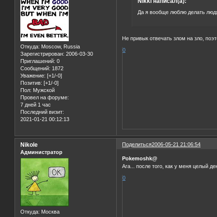
Nikki написал(а):
Да я вообще люблю делать людя
Не привык отвечать злом на зло, поэ
Откуда:
Moscow, Russia
0
Зарегистрирован
: 2006-03-30
Приглашений:
0
Сообщений:
1872
Уважение:
[+1/-0]
Позитив:
[+1/-0]
Пол:
Мужской
Провел на форуме:
7 дней 1 час
Последний визит:
2021-01-21 00:12:13
Nikole
Поделиться
2006-05-21 21:06:54
Администратор
Pokemoshk@
Ага... после того, как у меня целый 
0
Откуда:
Москва