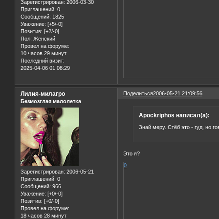
Зарегистрирован
: 2006-03-30
Приглашений:
0
Сообщений:
1825
Уважение:
[+5/-0]
Позитив:
[+2/-0]
Пол:
Женский
Провел на форуме:
10 часов 29 минут
Последний визит:
2025-04-06 01:08:29
Лилия-милагро
Поделиться
2006-05-21 21:09:56
Безмозглая малолетка
Apockriphos написал(а):
Знай меру. Стёб это - гуд, но г
Это я?
0
Зарегистрирован
: 2006-05-21
Приглашений:
0
Сообщений:
966
Уважение:
[+0/-0]
Позитив:
[+0/-0]
Провел на форуме:
18 часов 28 минут