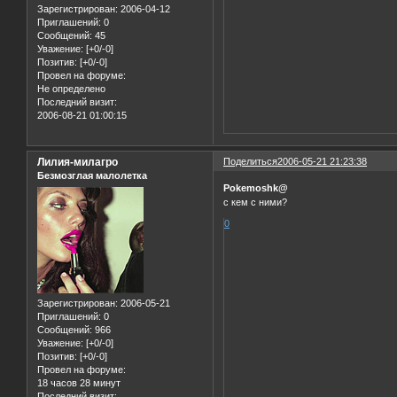
Зарегистрирован
: 2006-04-12
Приглашений:
0
Сообщений:
45
Уважение:
[+0/-0]
Позитив:
[+0/-0]
Провел на форуме:
Не определено
Последний визит:
2006-08-21 01:00:15
Лилия-милагро
Поделиться
2006-05-21 21:23:38
Безмозглая малолетка
Pokemoshk@
с кем с ними?
0
Зарегистрирован
: 2006-05-21
Приглашений:
0
Сообщений:
966
Уважение:
[+0/-0]
Позитив:
[+0/-0]
Провел на форуме:
18 часов 28 минут
Последний визит: