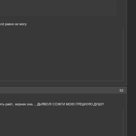
сё равно не могу
53
и он опять ржёт.. вернее она.... ДЬЯВОЛ! СОЖГИ МОЮ ГРЕШНУЮ ДУШУ!