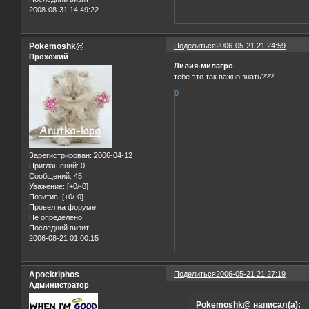
2008-08-31 14:49:22
Pokemoshk@
Поделиться
2006-05-21 21:24:59
Прохожий
Лилия-милагро
тебе это так важно знать???
0
Зарегистрирован
: 2006-04-12
Приглашений:
0
Сообщений:
45
Уважение:
[+0/-0]
Позитив:
[+0/-0]
Провел на форуме:
Не определено
Последний визит:
2006-08-21 01:00:15
Apockriphos
Поделиться
2006-05-21 21:27:19
Администратор
Pokemoshk@ написал(а):