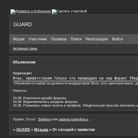
GUARD
Форум
Участники
Правила
Поиск
Регистрация
Войти
Активные темы
Объявление
Новичкам!

Итак, приветствуем только что пришедших на наш форум! Убед
-Объявляется набор на должности модераторов! Всех, кого заинтересовало, 
Новости:
24.08. Изменился дизайн форума.
24.08. Видоизменились разделы форума.
15.08. Появились новые пункты в профиле. Убедительная просьба заполнить и
Привет, Гость!
Войдите
или
зарегистрируйтесь
.
»
GUARD
»
Музыка
»
От соседей с приветом