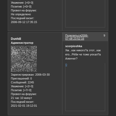
Уважение:
[+0/-0]
Позитив:
[+0/-0]
Провел на форуме:
Не определено
Последний визит:
2006-09-12 17:35:15
Поделиться
2006-
9
Dunhill
07-08 23:52:16
Администратор
scorpioshka
Хм...как никого?а этот...как
его...Рёби че тоже уехал?а
Аленчег?
0
Зарегистрирован
: 2006-03-30
Приглашений:
0
Сообщений:
2245
Уважение:
[+2/-0]
Позитив:
[+7/-0]
Провел на форуме:
21 час 10 минут
Последний визит:
2021-02-01 19:12:01