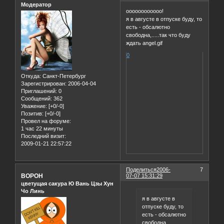
Модератор
оооооооооооо!
я в августе в отпуске буду, то
есть - обсалютно
свободна,.....так что буду
ждать angel.gif
0
Откуда:
Санкт-Петербург
Зарегистрирован
: 2006-04-04
Приглашений:
0
Сообщений:
362
Уважение:
[+0/-0]
Позитив:
[+0/-0]
Провел на форуме:
1 час 22 минуты
Последний визит:
2009-01-21 22:57:22
Поделиться
2006-
7
BOPOH
07-07 15:31:29
цветущая сакура Ю Вань Цзы Хун
Чо Линь
я в августе в
отпуске буду, то
есть - обсалютно
свободна