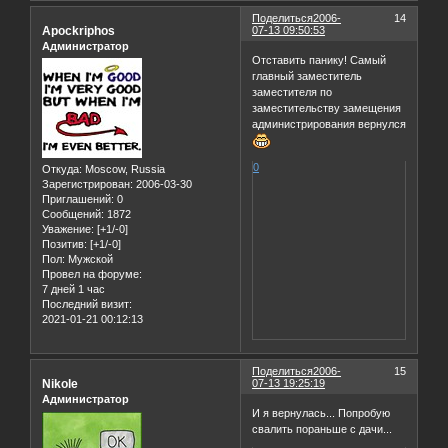
Поделиться
2006-
14
Apockriphos
07-13 09:50:53
Администратор
Отставить панику! Самый
главный заместитель
заместителя по
заместительству замещения
администрирования вернулся
0
Откуда:
Moscow, Russia
Зарегистрирован
: 2006-03-30
Приглашений:
0
Сообщений:
1872
Уважение:
[+1/-0]
Позитив:
[+1/-0]
Пол:
Мужской
Провел на форуме:
7 дней 1 час
Последний визит:
2021-01-21 00:12:13
Поделиться
2006-
15
Nikole
07-13 19:25:19
Администратор
И я вернулась... Попробую
свалить пораньше с дачи...