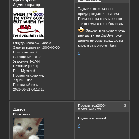
Администратор
Тады и я всех заранее
предупреждаю, что уезжаю.
Примерно на пару месяцев,
так шо ждите с хлебом солью
Заходить на форум буду
иногда, т.к. на DialUp'e тоже
далеко не ускачешь... фсем
Откуда:
Moscow, Russia
киселя за мой счёт, бай!
Зарегистрирован
: 2006-03-30
Приглашений:
0
0
Сообщений:
1872
Уважение:
[+1/-0]
Позитив:
[+1/-0]
Пол:
Мужской
Провел на форуме:
7 дней 1 час
Последний визит:
2021-01-21 00:12:13
Поделиться
2006-
3
Данил
07-03 09:47:23
Прохожий
Будем вас ждать!
0