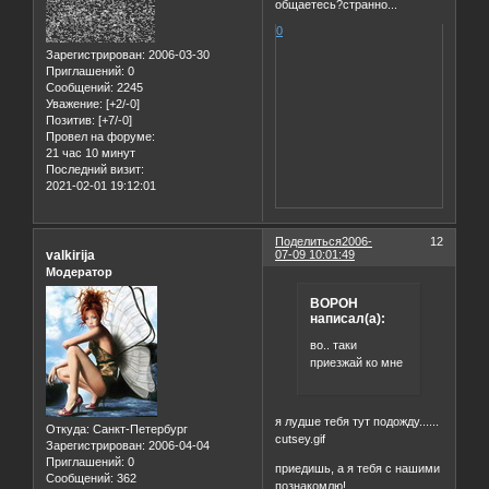
общаетесь?странно...
0
Зарегистрирован
: 2006-03-30
Приглашений:
0
Сообщений:
2245
Уважение:
[+2/-0]
Позитив:
[+7/-0]
Провел на форуме:
21 час 10 минут
Последний визит:
2021-02-01 19:12:01
Поделиться
2006-
12
valkirija
07-09 10:01:49
Модератор
BOPOH
написал(а):
во.. таки
приезжай ко мне
я лудше тебя тут подожду......
Откуда:
Санкт-Петербург
cutsey.gif
Зарегистрирован
: 2006-04-04
Приглашений:
0
приедишь, а я тебя с нашими
Сообщений:
362
познакомлю!