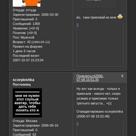
Откуда:
оттуда
Зарегистрирован
: 2006-03-30
во.. таки приезжай ко мне
Приглашений:
0
Сообщений:
1369
0
Уважение:
[+0/-0]
Позитив:
[+0/-0]
Пол:
Мужской
Возраст:
42
[1984-05-12]
Провел на форуме:
1 день 5 часов
Последний визит:
2007-10-07 15:23:04
Поделиться
2006-
8
scorpioshka
07-08 15:51:35
Постоялец
Ну вот как всегда - только я
приехала - никого нет, скоро
уезжаю и приезжаю только
третьего августа... =(((
Отредактировано scorpioshka
(2006-07-08 15:52:48)
Откуда:
Москва
0
Зарегистрирован
: 2006-06-16
Приглашений:
0
Сообщений:
63