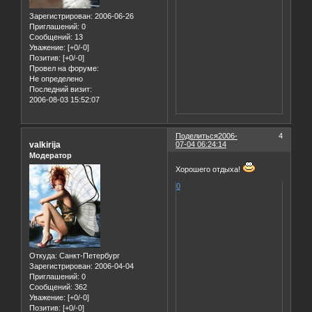
Зарегистрирован
: 2006-06-26
Приглашений:
0
Сообщений:
13
Уважение:
[+0/-0]
Позитив:
[+0/-0]
Провел на форуме:
Не определено
Последний визит:
2006-08-03 15:52:07
Поделиться
2006-
4
valkirija
07-04 06:24:14
Модератор
Хорошего отдыха!
0
Откуда:
Санкт-Петербург
Зарегистрирован
: 2006-04-04
Приглашений:
0
Сообщений:
362
Уважение:
[+0/-0]
Позитив:
[+0/-0]