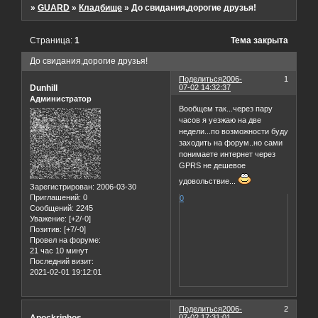
»
GUARD
»
Кладбище
»
До свидания,дорогие друзья!
Страница:
1
Тема закрыта
До свидания,дорогие друзья!
Поделиться
2006-
1
Dunhill
07-02 14:32:37
Администратор
Вообщем так...через пару
часов я уезжаю на две
недели...по возможности буду
заходить на форум..но сами
понимаете интернет через
GPRS не дешевое
удовольствие...
Зарегистрирован
: 2006-03-30
Приглашений:
0
0
Сообщений:
2245
Уважение:
[+2/-0]
Позитив:
[+7/-0]
Провел на форуме:
21 час 10 минут
Последний визит:
2021-02-01 19:12:01
Поделиться
2006-
2
Apockriphos
07-02 17:31:01