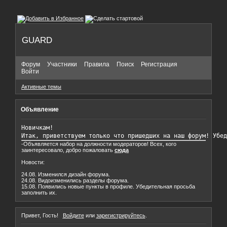
GUARD
Форум
Участники
Правила
Поиск
Регистрация
Войти
Активные темы
Объявление
Новичкам!

Итак, приветствуем только что пришедших на наш форум! Убед
-Объявляется набор на должности модераторов! Всех, кого
заинтересовало, добро пожаловать
сюда
Новости:
24.08. Изменился дизайн форума.
24.08. Видоизменились разделы форума.
15.08. Появились новые пункты в профиле. Убедительная просьба
заполнить их.
Привет, Гость!
Войдите
или
зарегистрируйтесь
.