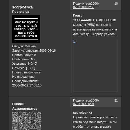
Поделиться
2006-
10
scorpioshka
07-09 00:02:59
Постоялец
Faust
УРРРАААА!!! Ты ЗДЕЕЕСЬ!!!!
ыыыы))) РЁБИ не знаю, в
аське вроде не появляется, а
Алёнчег до 13 вроде уехала...
0
Откуда:
Москва
Зарегистрирован
: 2006-06-16
Приглашений:
0
Сообщений:
63
Уважение:
[+0/-0]
Позитив:
[+0/-0]
Провел на форуме:
Не определено
Последний визит:
2006-09-12 17:35:15
Поделиться
2006-
11
Dunhill
07-09 00:20:01
Администратор
scorpioshka
Ну что же...уже хорошо...хоть
кто то рад меня видеть...а вы
с рёби что только в аське