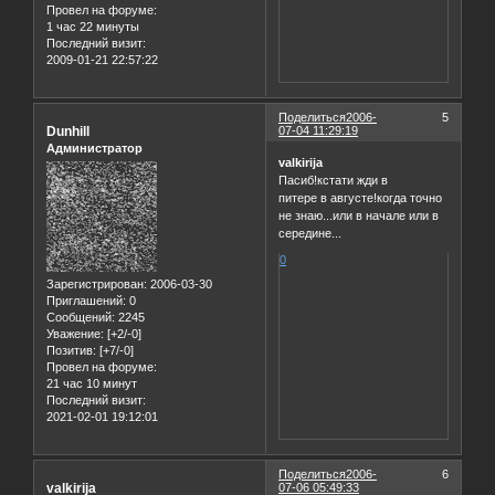
Провел на форуме:
1 час 22 минуты
Последний визит:
2009-01-21 22:57:22
Поделиться
2006-
5
Dunhill
07-04 11:29:19
Администратор
valkirija
Пасиб!кстати жди в
питере в августе!когда точно
не знаю...или в начале или в
середине...
0
Зарегистрирован
: 2006-03-30
Приглашений:
0
Сообщений:
2245
Уважение:
[+2/-0]
Позитив:
[+7/-0]
Провел на форуме:
21 час 10 минут
Последний визит:
2021-02-01 19:12:01
Поделиться
2006-
6
valkirija
07-06 05:49:33