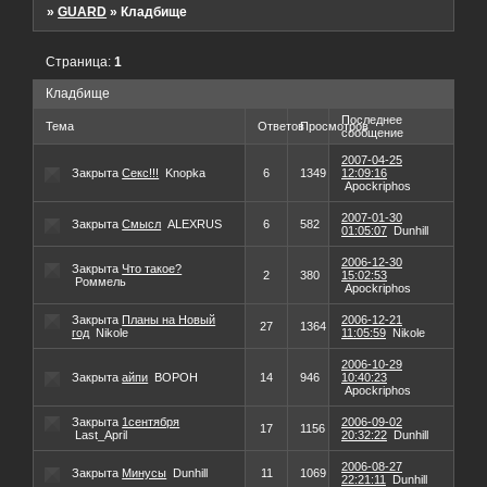
»
GUARD
»
Кладбище
Страница:
1
Кладбище
Последнее
Тема
Ответов
Просмотров
сообщение
2007-04-25
Закрыта
Секс!!!
Knopka
6
1349
12:09:16
Apockriphos
2007-01-30
Закрыта
Смысл
ALEXRUS
6
582
01:05:07
Dunhill
2006-12-30
Закрыта
Что такое?
2
380
15:02:53
Роммель
Apockriphos
Закрыта
Планы на Новый
2006-12-21
27
1364
год
Nikole
11:05:59
Nikole
2006-10-29
Закрыта
айпи
BOPOH
14
946
10:40:23
Apockriphos
Закрыта
1сентября
2006-09-02
17
1156
Last_April
20:32:22
Dunhill
2006-08-27
Закрыта
Минусы
Dunhill
11
1069
22:21:11
Dunhill