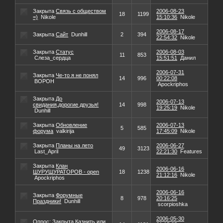
Закрыта
Связь с обществом
2006-08-23
18
1199
=)
Nikole
15:10:36
Nikole
2006-08-17
Закрыта
Сайт
Dunhill
2
394
22:54:32
Nikole
Закрыта
Статус
2006-08-03
11
853
Слеза_сердца
15:51:51
Данил
2006-07-31
Закрыта
Че-то я не понял
14
996
00:22:08
BOPOH
Apockriphos
Закрыта
До
2006-07-13
свидания,дорогие друзья!
14
998
19:25:19
Nikole
Dunhill
Закрыта
Обновление
2006-07-13
5
585
форума
valkirija
17:45:09
Nikole
Закрыта
Планы на лето
2006-06-27
49
3123
Last_April
22:21:30
Features
Закрыта
Клан
2006-06-16
ШУРУШУРАТОРОВ - open
18
1238
21:12:16
Nikole
Apockriphos
2006-06-16
Закрыта
Форумные
8
978
20:16:25
Праздники!
Dunhill
scorpioshka
2006-05-30
Опрос:
Закрыта
Казнить или