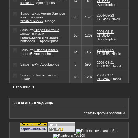
14
1181
21:15:35
казнить?
Apockriphos
Apockriphos
Закрыта
Как можно быстрее
2006-05-23
и лучше сдать
25
1576
14:34:28
Nikole
экзамены????
Mango
Закрыта
Ну раз никто не
2006-05-11
делает никаких
16
1262
21:56:40
предложений и не задаёт
Apockriphos
вопросов...
Apockriphos
Закрыта
Спасём милых
2006-05-05
13
1112
тварей!
Apockriphos
18:48:55
Nikole
2006-04-21
Закрыта
+\-
Apockriphos
6
590
13:00:02
Dunhill
Закрыта
Личные звания
2006-03-31
18
1294
Nikole
21:22:07
Dunhill
Страница:
1
»
GUARD
»
Кладбище
создать форум бесплатно