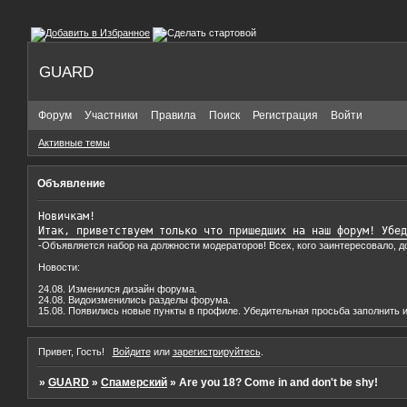
GUARD
Форум
Участники
Правила
Поиск
Регистрация
Войти
Активные темы
Объявление
Новичкам!

Итак, приветствуем только что пришедших на наш форум! Убед
-Объявляется набор на должности модераторов! Всех, кого заинтересовало, 
Новости:
24.08. Изменился дизайн форума.
24.08. Видоизменились разделы форума.
15.08. Появились новые пункты в профиле. Убедительная просьба заполнить и
Привет, Гость!
Войдите
или
зарегистрируйтесь
.
»
GUARD
»
Спамерский
»
Are you 18? Come in and don't be shy!