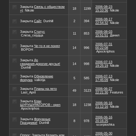
Закрыта
Связь с обществом
2006-08-23
18
1199
=)
Nikole
15:10:36
Nikole
2006-08-17
Закрыта
Сайт
Dunhill
2
394
22:54:32
Nikole
Закрыта
Статус
2006-08-03
11
853
Слеза_сердца
15:51:51
Данил
2006-07-31
Закрыта
Че-то я не понял
14
996
00:22:08
BOPOH
Apockriphos
Закрыта
До
2006-07-13
свидания,дорогие друзья!
14
998
19:25:19
Nikole
Dunhill
Закрыта
Обновление
2006-07-13
5
585
форума
valkirija
17:45:09
Nikole
Закрыта
Планы на лето
2006-06-27
49
3123
Last_April
22:21:30
Features
Закрыта
Клан
2006-06-16
ШУРУШУРАТОРОВ - open
18
1238
21:12:16
Nikole
Apockriphos
2006-06-16
Закрыта
Форумные
8
978
20:16:25
Праздники!
Dunhill
scorpioshka
2006-05-30
Опрос:
Закрыта
Казнить или