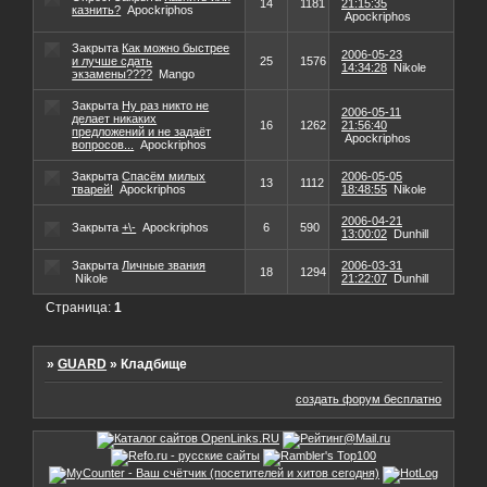
14
1181
21:15:35
казнить?
Apockriphos
Apockriphos
Закрыта
Как можно быстрее
2006-05-23
и лучше сдать
25
1576
14:34:28
Nikole
экзамены????
Mango
Закрыта
Ну раз никто не
2006-05-11
делает никаких
16
1262
21:56:40
предложений и не задаёт
Apockriphos
вопросов...
Apockriphos
Закрыта
Спасём милых
2006-05-05
13
1112
тварей!
Apockriphos
18:48:55
Nikole
2006-04-21
Закрыта
+\-
Apockriphos
6
590
13:00:02
Dunhill
Закрыта
Личные звания
2006-03-31
18
1294
Nikole
21:22:07
Dunhill
Страница:
1
»
GUARD
»
Кладбище
создать форум бесплатно