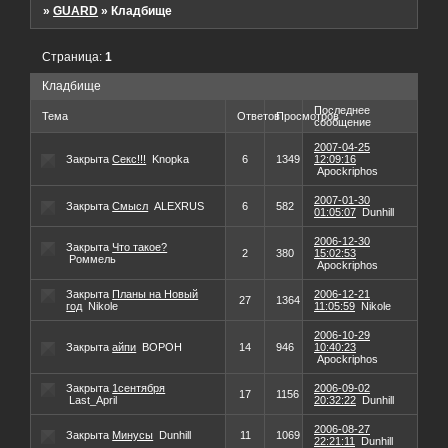
»
GUARD
»
Кладбище
Страница:
1
Кладбище
Последнее
Тема
Ответов
Просмотров
сообщение
2007-04-25
Закрыта
Секс!!!
Knopka
6
1349
12:09:16
Apockriphos
2007-01-30
Закрыта
Смысл
ALEXRUS
6
582
01:05:07
Dunhill
2006-12-30
Закрыта
Что такое?
2
380
15:02:53
Роммель
Apockriphos
Закрыта
Планы на Новый
2006-12-21
27
1364
год
Nikole
11:05:59
Nikole
2006-10-29
Закрыта
айпи
BOPOH
14
946
10:40:23
Apockriphos
Закрыта
1сентября
2006-09-02
17
1156
Last_April
20:32:22
Dunhill
2006-08-27
Закрыта
Минусы
Dunhill
11
1069
22:21:11
Dunhill